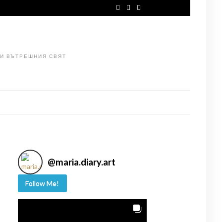
 И ВЪТРЕШНИЯ СВЯТ
@
maria.diary.art
Follow Me!