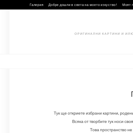
Skip
Галерия
Добре дошли в света на моето изкуство!
Моят 
to
content
ОРИГИНАЛНИ КАРТИНИ И ИЛ
Тук ще откриете избрани картини, роде
Всяка от творбите тук носи сво
Това пространство не 