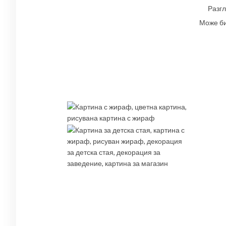
Разгл
Може би