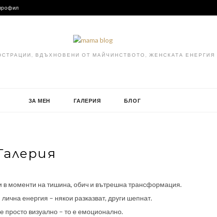
профил
ЮСТРАЦИИ, ВДЪХНОВЕНИ ОТ МАЙЧИНСТВОТО, ЖЕНСКАТА ЕНЕРГИЯ
ЗА МЕН
ГАЛЕРИЯ
БЛОГ
Галерия
ни в моменти на тишина, обич и вътрешна трансформация.
я лична енергия – някои разказват, други шепнат.
е просто визуално – то е емоционално.